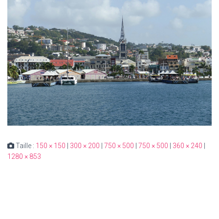
Taille :
150 × 150
|
300 × 200
|
750 × 500
|
750 × 500
|
360 × 240
|
1280 × 853